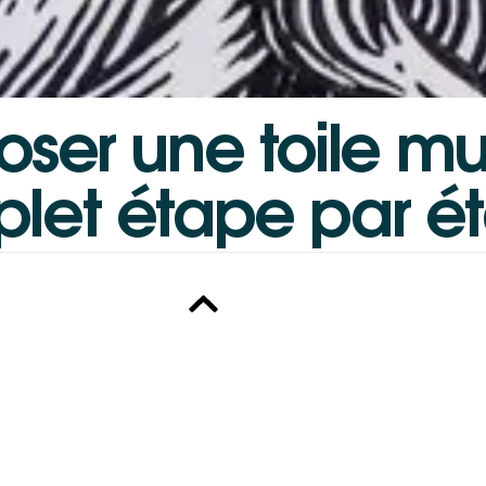
oser
une
toile
mu
let
étape
par
é