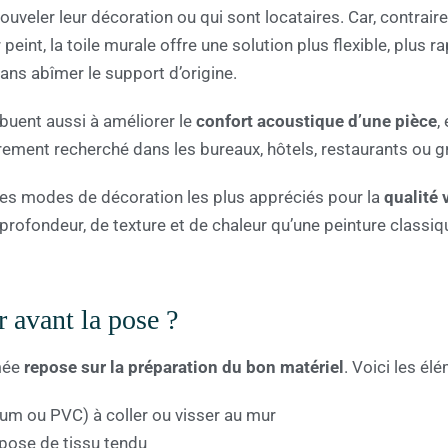
uveler leur décoration ou qui sont locataires. Car, contrair
peint, la toile murale offre une solution plus flexible, plus 
ans abîmer le support d’origine.
ibuent aussi à améliorer le
confort acoustique d’une pièce
,
rement recherché dans les bureaux, hôtels, restaurants ou g
n des modes de décoration les plus appréciés pour la
qualité 
rofondeur, de texture et de chaleur qu’une peinture classiqu
r avant la pose ?
imée
repose sur la préparation du bon matériel
. Voici les él
nium ou PVC) à coller ou visser au mur
 pose de tissu tendu