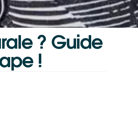
rale
?
Guide
tape
!